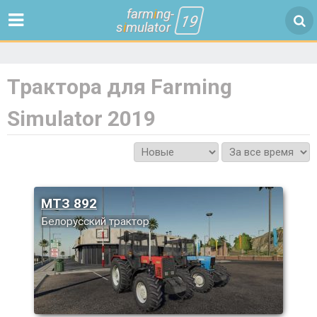
farm
i
ng-
19
s
i
mulator
Трактора для Farming
Simulator 2019
МТЗ 892
Белорусский трактор