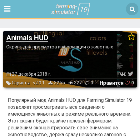
farm
i
ng-
19
s
i
mulator
Animals HUD
Скрипт для просмотра информации о животных
27 декабря 2018 г.
Нравится
0
Скрипты
v2.0.1
32 kb
327
0
Популярный мод Animals HUD для Farming Simulator 19
позволяет просматривать все сведения о
имеющихся животных в режиме реального времени.
Этот скрипт будет крайне полезен фермерам,
решившим сконцентрировать свое внимание на
животноводстве, держа сразу несколько загонов с