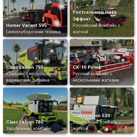
Ростсельмаш Нива
Эффект
Homer Variant 595
Российский комбайн с
Свеклоуборочная техника
жаткой
Claas Lexion 795
СК-10 Ротор
Комбайн с несколькими
Русский комбайн с
вариантами дизайна
несколькими жатками
Claas Lexion 530
Claas Lexion 780
Зарубежный комбайн с
Зарубежный комбайн
жаткой