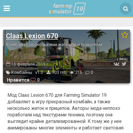
farm
i
ng-
19
s
i
mulator
Claas Lexion 670
Комбайн с несколькими жатками и прицепом
16 февраля 2019 г.
Комбайны
v1.0
103 mb
216
0
Нравится
0
Мод Claas Lexion 670 для Farming Simulator 19
добавляет в игру прекрасный комбайн, а также
несколько жаток и прицепов. Авторы мода неплохо
поработали над текстурами техники, поэтому она
выглядит крайне детализированной. К тому же у нее
анимированы многие элементы и работает световая