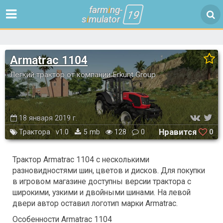
farm
i
ng-
19
s
i
mulator
Armatrac 1104
Легкий трактор от компании Erkunt Group
18 января 2019 г.
Нравится
0
Трактора
v1.0
5 mb
128
0
Трактор Armatrac 1104 с несколькими
разновидностями шин, цветов и дисков. Для покупки
в игровом магазине доступны версии трактора с
широкими, узкими и двойными шинами. На левой
двери автор оставил логотип марки Armatrac.
Особенности Armatrac 1104