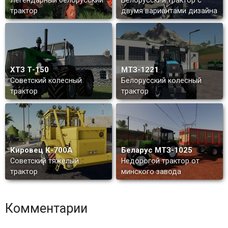
Легендарный белорусский
Белорусский трактор с
трактор
двумя вариантами дизайна
ХТЗ Т-150
МТЗ-1221
Советский колесный
Белорусский колесный
трактор
трактор
Кировец К-700А
Беларус МТЗ-1025
Советский тяжелый
Недорогой трактор от
трактор
минского завода
Комментарии