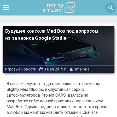
farm
i
ng-
19
s
i
mulator
Будущее консоли Mad Box под вопросом
из-за анонса Google Stadia
Игровые новости
3 мая 2019 г.
smallville
В начале текущего года отмечалось, что команда
Slightly Mad Studios, выпустившая серию
автосимуляторов Project CARS, взялась за
разработку собственной приставки под названием
Mad Box. Однако недавно стало известно, что проект
в любой момент может быть отменен. Сначала