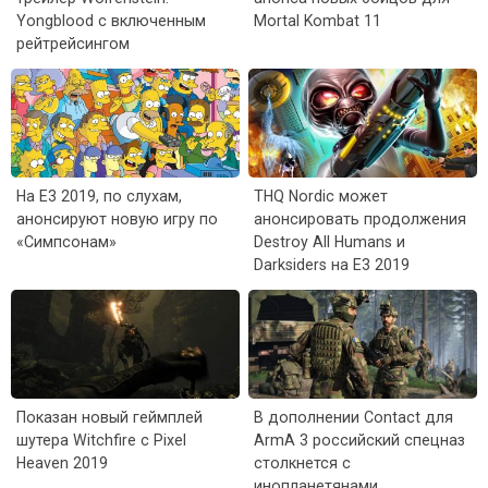
Yongblood с включенным
Mortal Kombat 11
рейтрейсингом
На E3 2019, по слухам,
THQ Nordic может
анонсируют новую игру по
анонсировать продолжения
«Симпсонам»
Destroy All Humans и
Darksiders на E3 2019
Показан новый геймплей
В дополнении Contact для
шутера Witchfire с Pixel
ArmA 3 российский спецназ
Heaven 2019
столкнется с
инопланетянами