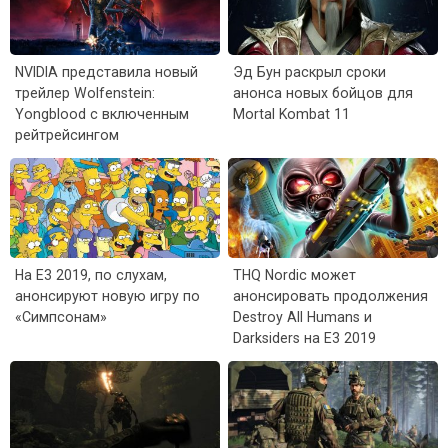
NVIDIA представила новый
Эд Бун раскрыл сроки
трейлер Wolfenstein:
анонса новых бойцов для
Yongblood с включенным
Mortal Kombat 11
рейтрейсингом
На E3 2019, по слухам,
THQ Nordic может
анонсируют новую игру по
анонсировать продолжения
«Симпсонам»
Destroy All Humans и
Darksiders на E3 2019