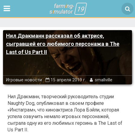
farm
i
ng-
19
s
i
mulator
Нил Дракманн рассказал об актрисе,
сыгравшей его любимого персонажа в The
Last of Us Part II
Игровые новости
15 апреля 2019 г.
smallville
Нил Дракманн, творческий руководитель студии
Naughty Dog, опубликовал в своем профиле
«Инстаграм», что киноактриса Лора Бэйли, которая
успела озвучить немало игровых персонажей,
сыграла одну из его любимых героинь в The Last of
Us Part II.